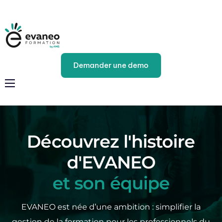
Demander une demo
Fonctionnalités
Tarifs
Découvrez l'histoire
Externalisation
d'EVANEO
et son équipe
A la une
EVANEO est née d’une ambition : simplifier la
Notre équipe
gestion de la formation pour les professionnels du