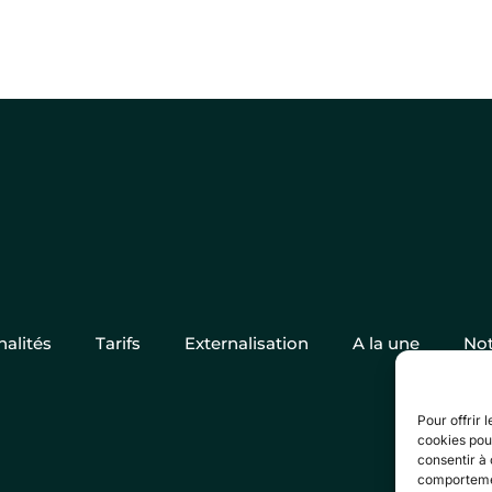
alités
Tarifs
Externalisation
A la une
Not
Pour offrir 
cookies pour
consentir à 
comportement