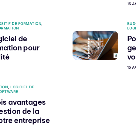
15 A
OSITIF DE FORMATION
,
BUD
FORMATION
LOG
iciel de
Po
rmation pour
ge
ité
vo
15 A
TION
,
LOGICIEL DE
OFTWARE
ois avantages
estion de la
otre entreprise