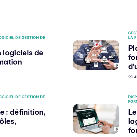
fs
Externalisation
A la une
Notre équipe
Contact
De
GES
OGICIEL DE GESTION DE
LA 
Pl
 logiciels de
fo
rmation
d’
29 J
OGICIEL DE GESTION DE
DIS
FOR
 : définition,
Le
ôles,
lo
fo